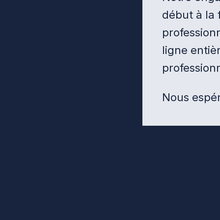
début à la 
professionn
ligne entiè
professionn
Nous espéro