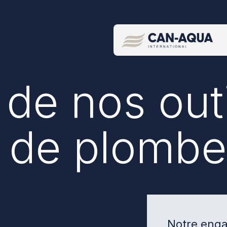
t de nos out
s de plombe
Notre eng