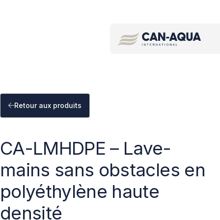
Recherche par mot clé/code de produit
Retour aux produits
CA-LMHDPE – Lave-
mains sans obstacles en
polyéthylène haute
densité