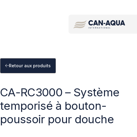
Recherche par mot clé/code de produit
Retour aux produits
CA-RC3000 – Système
temporisé à bouton-
poussoir pour douche