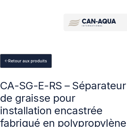
Recherche par mot clé/code de produit
Retour aux produits
CA-SG-E-RS – Séparateur
de graisse pour
installation encastrée
fabriqué en polypropylène