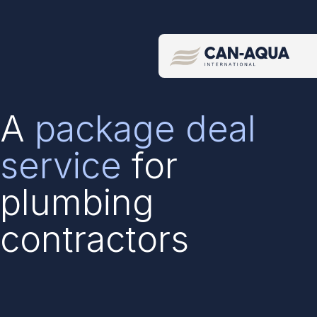
Recherche par mot clé/code de produit
A
package deal
service
for
plumbing
contractors